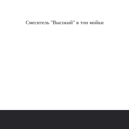
8 (499) 702-02-07
(телефон для юридических лиц)
Смеситель "Высокий" в тон мойки
sales@polygran.ru
пн-пт, 09:00 - 18:00
Москва
ВЕРНУТЬСЯ
НАЗАД
Где купить в розницу?
ТОРГОВЫЕ МАРКИ
КАТАЛОГ