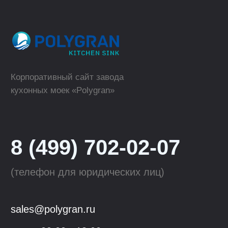
Polygran
Кухонные мойки
Tolero
Смесители для кухни
QuartzBond
Аксессуары к мойкам
КОМПАНИЯ
ОПТОВЫМ КЛИЕНТАМ
О компании
Сотрудничество
Производство
Материалы
для скачивания
Блог
Контакты
Youtube
VK