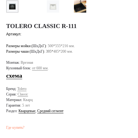
TOLERO CLASSIC R-111
Артикул:
Размеры мойки (
ШхДхГ
)
:
500*555*216 мм.
Размеры чаши (
ШхДхГ
)
: 395*
485*200 мм.
Монтаж:
Врезная
Кухонный блок:
от 600 мм
.
схема
Бренд:
Tolero
Серия:
Classic
Материал:
Кварц
Гарантия:
5 лет
Раздел:
Кварцевые
,
Средний сегмент
Где купить?