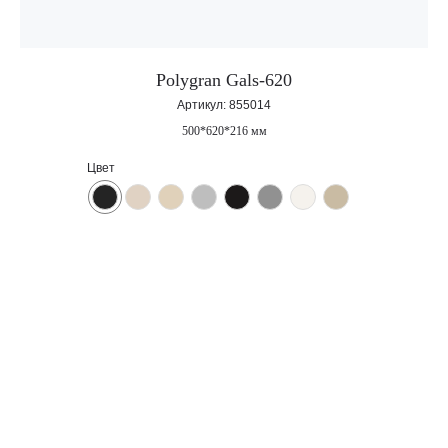
Polygran Gals-620
Артикул:
855014
500*620*216 мм
Корпоративный сайт завода
кухонных моек «Polygran»
Цвет
8 (499) 702-02-07
(телефон для юридических лиц)
sales@polygran.ru
пн-пт, 09:00 - 18:00
Москва
ВЕРНУТЬСЯ
НАЗАД