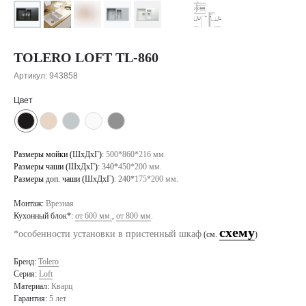
TOLERO LOFT TL-860
Артикул:
943858
Цвет
Размеры мойки (
ШхДхГ
)
:
500*860*216 мм.
Размеры чаши (
ШхДхГ
)
: 340*
450*200 мм.
Размеры
доп.
чаши (
ШхДхГ
)
: 240*
175*200 мм.
Монтаж:
Врезная
Кухонный блок*:
от 600 мм.
,
от 800 мм
.
схему
*особенности установки в пристенный шкаф
(см.
)
Бренд:
Tolero
Серия:
Loft
Материал:
Кварц
Гарантия:
5 лет