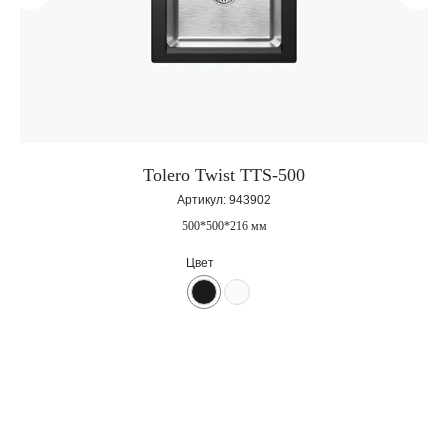
Tolero Twist TTS-500
Артикул:
943902
Корпоративный сайт завода
кухонных моек «Polygran»
500*500*216 мм
Цвет
8 (499) 702-02-07
(телефон для юридических лиц)
sales@polygran.ru
пн-пт, 09:00 - 18:00