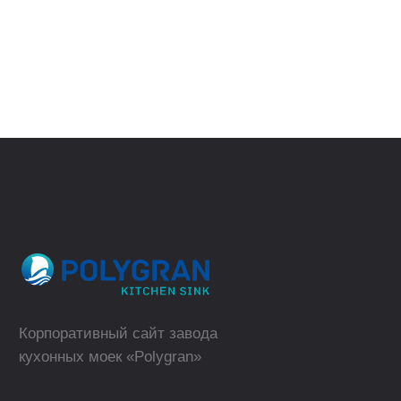
Москва
ВЕРНУТЬСЯ
НАЗАД
Где купить в розницу?
ТОРГОВЫЕ МАРКИ
КАТАЛОГ
Polygran
Кухонные мойки
Tolero
Смесители для кухни
QuartzBond
Аксессуары к мойкам
КОМПАНИЯ
ОПТОВЫМ КЛИЕНТАМ