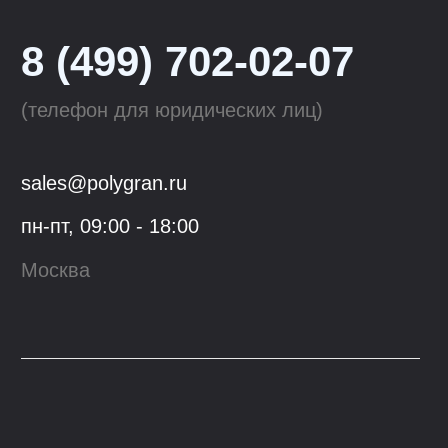
О компании
Сотрудничество
Производство
Материалы
для скачивания
Блог
Контакты
Youtube
VK
© 2023, ООО "Гранфорс",
ОГРН
:
1 117746742662
Политика конфиденциальности