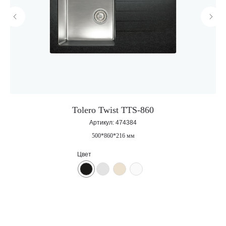
Tolero Twist TTS-860
Корпоративный сайт завода
Артикул:
474384
кухонных моек «Polygran»
500*860*216 мм
Цвет
8 (499) 702-02-07
(телефон для юридических лиц)
sales@polygran.ru