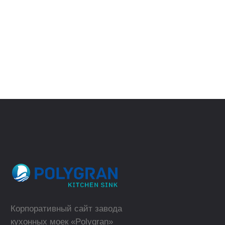
пн-пт, 09:00 - 18:00
Москва
ВЕРНУТЬСЯ
НАЗАД
Где купить в розницу?
ТОРГОВЫЕ МАРКИ
КАТАЛОГ
Polygran
Кухонные мойки
Tolero
Смесители для кухни
QuartzBond
Аксессуары к мойкам