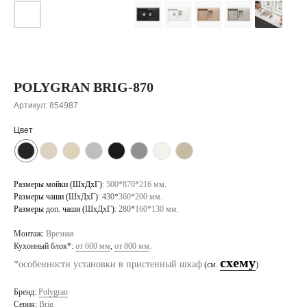
POLYGRAN BRIG-870
Артикул:
854987
Цвет
Размеры мойки (ШхДхГ)
:
500*870*216 мм.
Размеры чаши (
ШхДхГ
)
: 430*
360*200 мм.
Размеры
доп.
чаши (
ШхДхГ
)
: 280*
160*130 мм.
Монтаж:
Врезная
Кухонный блок*:
от 600 мм
,
от 800 мм
.
схему
*особенности установки в пристенный шкаф
(см.
)
Бренд:
Polygran
Серия:
Brig