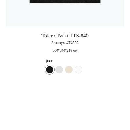
Tolero Twist TTS-840
Артикул:
474308
Корпоративный сайт завода
500*840*216 мм
кухонных моек «Polygran»
Цвет
8 (499) 702-02-07
(телефон для юридических лиц)
sales@polygran.ru
пн-пт, 09:00 - 18:00
Москва
ВЕРНУТЬСЯ