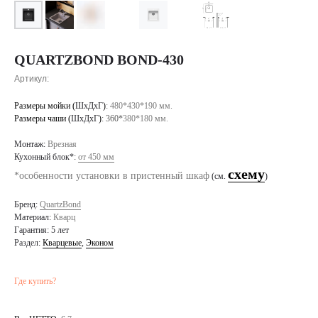
QUARTZBOND BOND-430
Артикул:
Размеры мойки (
ШхДхГ
)
:
480*430*190 мм.
Размеры чаши (
ШхДхГ
)
: 360*
380*180 мм.
Монтаж:
Врезная
Кухонный блок*:
от 450 мм
схему
*особенности установки в пристенный шкаф
(см.
)
Бренд:
QuartzBond
Материал:
Кварц
Гарантия: 5 лет
Раздел:
Кварцевые
,
Эконом
Где купить?