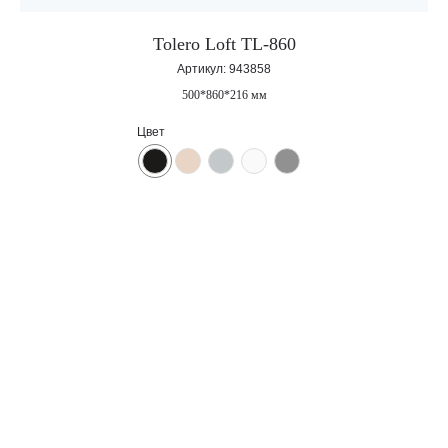
Tolero Loft TL-860
Артикул:
943858
500*860*216 мм
Корпоративный сайт завода
кухонных моек «Polygran»
Цвет
8 (499) 702-02-07
(телефон для юридических лиц)
sales@polygran.ru
пн-пт, 09:00 - 18:00
Москва
ВЕРНУТЬСЯ
НАЗАД