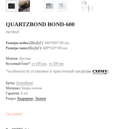
QUARTZBOND BOND-600
Артикул:
Размеры мойки (
ШхДхГ
)
:
480*600*190 мм.
Размеры чаши (
ШхДхГ
)
: 420*
350*180 мм.
Монтаж:
Врезная
Кухонный блок*:
от 450 мм
,
от 500 мм
схему
*особенности установки в пристенный шкаф
(см.
)
Бренд:
QuartzBond
Материал:
Кварц-эконом
Гарантия: 5
лет
Раздел:
Кварцевые
,
Эконом
Где купить?