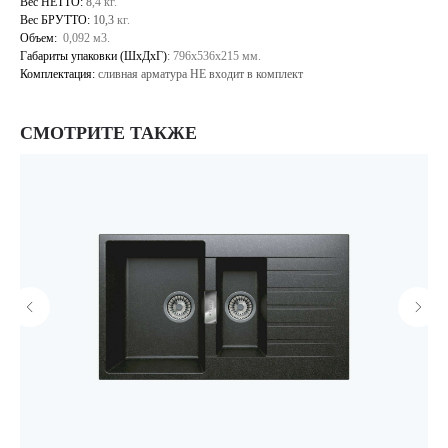
Вес НЕТТО:
8
,4 кг.
Вес БРУТТО:
10,3
кг.
Объем:
0,092 м3.
Габариты упаковки (ШхДхГ)
:
796х536х215 мм.
Комплектация:
сливная арматура НЕ входит в комплект
СМОТРИТЕ ТАКЖЕ