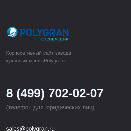
Polygran
Кухонные мойки
Tolero
Смесители для кухни
QuartzBond
Аксессуары к мойкам
КОМПАНИЯ
ОПТОВЫМ КЛИЕНТАМ
О компании
Сотрудничество
Производство
Материалы
для скачивания
Блог
Контакты
Youtube
VK