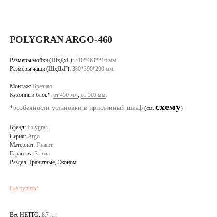
POLYGRAN ARGO-460
Размеры мойки (
ШхДхГ
)
:
510*460*216 мм.
Размеры чаши (
ШхДхГ
)
: 3
80*390*200 мм.
Монтаж:
Врезная
Кухонный блок*:
от 450 мм
,
от 500 мм
.
схему
*особенности установки в пристенный шкаф
(см.
)
Бренд:
Polygran
Серия:
Argo
Материал:
Гранит
Гарантия:
3 года
Раздел:
Гранитные
,
Эконом
Где купить?
Вес НЕТТО:
8
,7 кг.