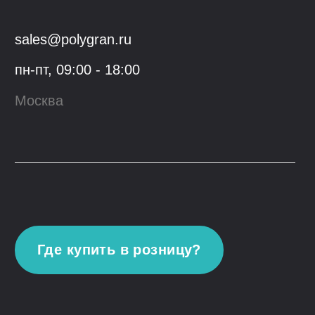
КОМПАНИЯ
ОПТОВЫМ КЛИЕНТАМ
О компании
Сотрудничество
Производство
Материалы
для скачивания
Блог
Контакты
Youtube
VK
© 2023, ООО "Гранфорс",
ОГРН
:
1 117746742662
Политика конфиденциальности