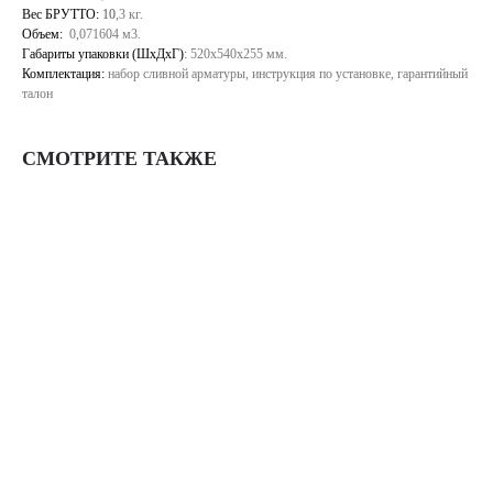
Вес БРУТТО:
10
,3 кг.
Объем:
0,071604 м3.
Габариты упаковки (ШхДхГ)
:
520х540х255 мм.
Комплектация:
набор сливной арматуры, инструкция по установке, гарантийный
талон
СМОТРИТЕ ТАКЖЕ
Корпоративный сайт завода
кухонных моек «Polygran»
8 (499) 702-02-07
ВЕРНУТЬСЯ
(телефон для юридических лиц)
НАЗАД
sales@polygran.ru