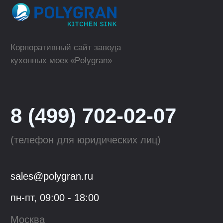
ТОРГОВЫЕ МАРКИ
КАТАЛОГ
Polygran
Кухонные мойки
Tolero
Смесители для кухни
QuartzBond
Аксессуары к мойкам
КОМПАНИЯ
ОПТОВЫМ КЛИЕНТАМ
О компании
Сотрудничество
Производство
Материалы
для скачивания
Блог
Контакты