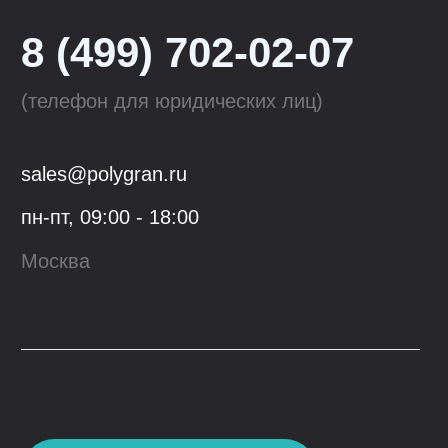
Tolero
Смесители для кухни
QuartzBond
Аксессуары к мойкам
КОМПАНИЯ
ОПТОВЫМ КЛИЕНТАМ
О компании
Сотрудничество
Производство
Материалы
для скачивания
Блог
Контакты
Youtube
VK
© 2023, ООО "Гранфорс",
ОГРН
:
1 117746742662