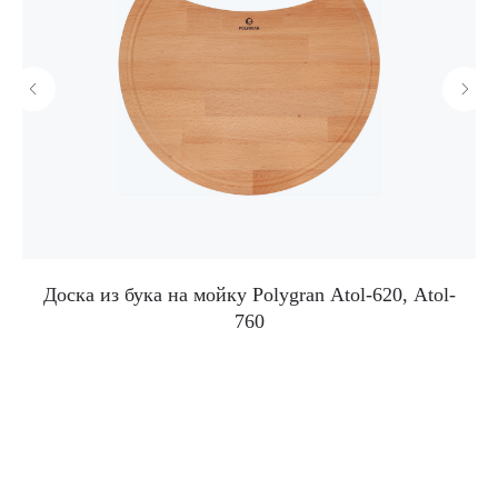
-
Доска из бука на мойку Polygran Atol-620, Atol-
760
Корпоративный сайт завода
кухонных моек «Polygran»
8 (499) 702-02-07