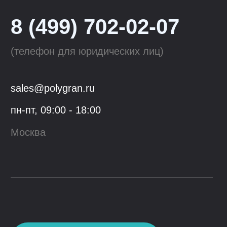
Tolero
Смесители для кухни
QuartzBond
Аксессуары к мойкам
КОМПАНИЯ
ОПТОВЫМ КЛИЕНТАМ
О компании
Сотрудничество
Производство
Материалы
для скачивания
Блог
Контакты
Youtube
VK
© 2023, ООО "Гранфорс",
ОГРН
:
1 117746742662