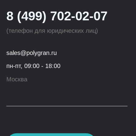
Tolero
Смесители для кухни
QuartzBond
Аксессуары к мойкам
КОМПАНИЯ
ОПТОВЫМ КЛИЕНТАМ
О компании
Сотрудничество
Производство
Материалы
для скачивания
Блог
Контакты
Youtube
VK
© 2023, ООО "Гранфорс",
ОГРН
:
1 117746742662