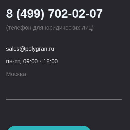
Tolero
Смесители для кухни
QuartzBond
Аксессуары к мойкам
КОМПАНИЯ
ОПТОВЫМ КЛИЕНТАМ
О компании
Сотрудничество
Производство
Материалы
для скачивания
Блог
Контакты
Youtube
VK
© 2023, ООО "Гранфорс",
ОГРН
:
1 117746742662