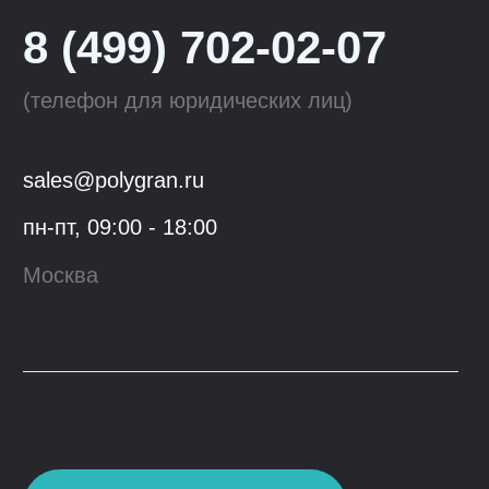
Tolero
Смесители для кухни
QuartzBond
Аксессуары к мойкам
КОМПАНИЯ
ОПТОВЫМ КЛИЕНТАМ
О компании
Сотрудничество
Производство
Материалы
для скачивания
Блог
Контакты
Youtube
VK
© 2023, ООО "Гранфорс",
ОГРН
:
1 117746742662