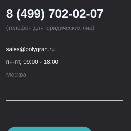
Tolero
Смесители для кухни
QuartzBond
Аксессуары к мойкам
КОМПАНИЯ
ОПТОВЫМ КЛИЕНТАМ
О компании
Сотрудничество
Производство
Материалы
для скачивания
Блог
Контакты
Youtube
VK
© 2023, ООО "Гранфорс",
ОГРН
:
1 117746742662