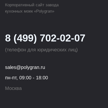
Где купить в розницу?
ТОРГОВЫЕ МАРКИ
КАТАЛОГ
Polygran
Кухонные мойки
Tolero
Смесители для кухни
QuartzBond
Аксессуары к мойкам
КОМПАНИЯ
ОПТОВЫМ КЛИЕНТАМ
О компании
Сотрудничество
Производство
Материалы
для скачивания
Блог