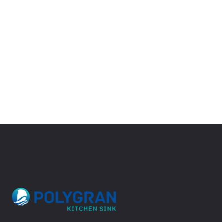
Корпоративный сайт завода
кухонных моек «Polygran»
ВЕРНУТЬСЯ
НАЗАД
8 (499) 702-02-07
(телефон для юридических лиц)
sales@polygran.ru
пн-пт, 09:00 - 18:00
Москва