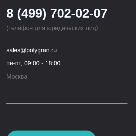
Tolero
Смесители для кухни
QuartzBond
Аксессуары к мойкам
КОМПАНИЯ
ОПТОВЫМ КЛИЕНТАМ
О компании
Сотрудничество
Производство
Материалы
для скачивания
Блог
Контакты
Youtube
VK
© 2023, ООО "Гранфорс",
ОГРН
:
1 117746742662