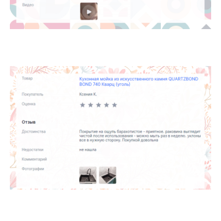
Корпоративный сайт завода
кухонных моек «Polygran»
8 (499) 702-02-07
(телефон для юридических лиц)
sales@polygran.ru