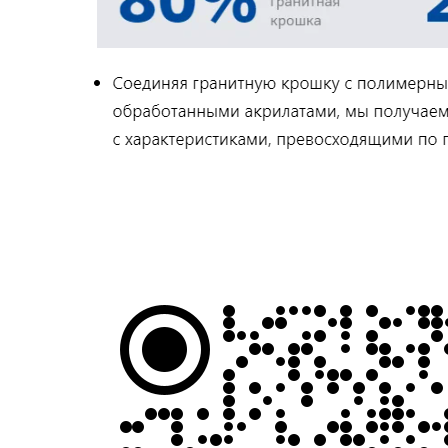
Корпоративный сайт завода
кухонных моек «Polygran»
8 (499) 702-02-07
(телефон для юридических лиц)
sales@polygran.ru
пн-пт, 09:00 - 18:00
Москва