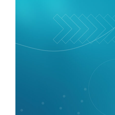
Корпоративный сайт завода
кухонных моек «Polygran»
8 (499) 702-02-07
(телефон для юридических лиц)
sales@polygran.ru
пн-пт, 09:00 - 18:00
Москва