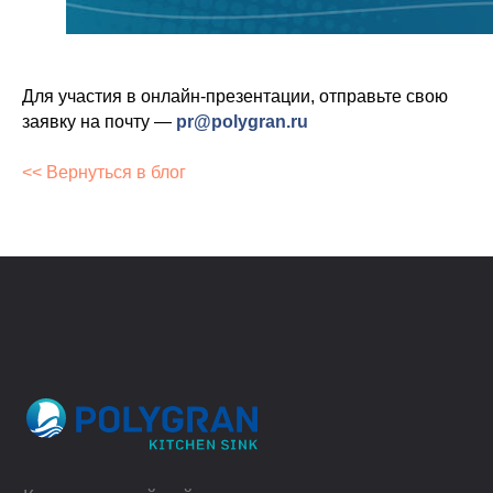
Контакты
Для участия в онлайн-презентации, отправьте свою
Youtube
VK
заявку на почту —
pr@polygran.ru
<< Вернуться в блог
© 2023, ООО "Гранфорс",
ОГРН
:
1 117746742662
Политика конфиденциальности
Разработка сайта