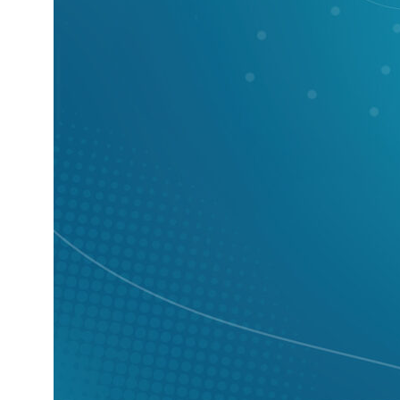
Где купить в розницу?
ТОРГОВЫЕ МАРКИ
КАТАЛОГ
Polygran
Кухонные мойки
Tolero
Смесители для кухни
QuartzBond
Аксессуары к мойкам
КОМПАНИЯ
ОПТОВЫМ КЛИЕНТАМ
О компании
Сотрудничество
Производство
Материалы
для скачивания
Блог